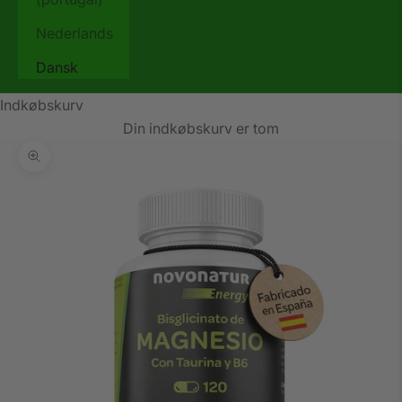
Nederlands
Dansk
Indkøbskurv
Din indkøbskurv er tom
Zoom