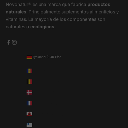
Novonatur® es una marca que fabrica
productos
naturales
. Principalmente suplementos alimenticios y
vitaminas. La mayoría de los componentes son
naturales o
ecológicos.
Tyskland (EUR €)
Land
Andorra (EUR €)
Belgien (EUR €)
Danmark (EUR €)
Frankrig (EUR €)
Gibraltar (EUR €)
Grækenland (EUR €)