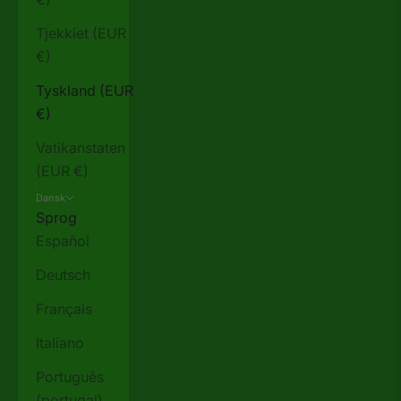
Tjekkiet (EUR
€)
Tyskland (EUR
€)
Vatikanstaten
(EUR €)
Dansk
Sprog
Español
Deutsch
Français
Italiano
Português
(portugal)