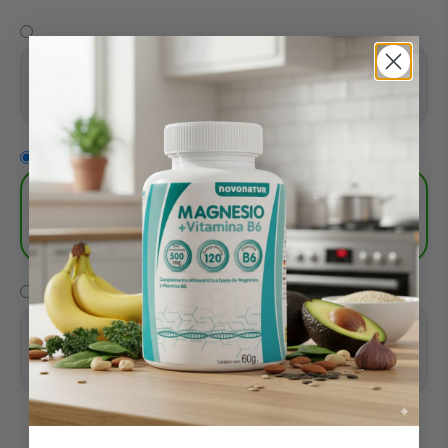
1 Unidad
€21,95
Precio Estándar
Más Vendido
€43,90
¡Compra 2 y obtén 1 gratis!
€65,85
Mayor Ahorro
€65,85
¡Compra 3 y obtén 2 gratis!
€109,75