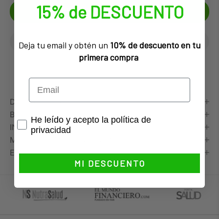
15% de DESCUENTO
FØJ TIL INDKØBSKURV
Deja tu email y obtén un
10% de descuento en tu
primera compra
DESCRIPCIÓN
BENEFICIOS
Privacidad
He leído y acepto la política de
INGREDIENTES
privacidad
MODO DE EMPLEO y advertencias
ENVIO Y DEVOLUCIONES
MI DESCUENTO