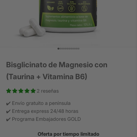
Gå til element 1
Gå til element 2
Gå til element 3
Gå til element 4
Gå til element 5
Gå til element 6
Gå til element 7
Gå til element 8
Gå til element 9
Gå til element 10
Gå til element 11
Gå til element 12
Bisglicinato de Magnesio con
(Taurina + Vitamina B6)
2 reseñas
✔️ Envío gratuito a península
✔️ Entrega express 24/48 horas
✔️ Programa Embajadores GOLD
Oferta por tiempo limitado