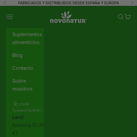
Spring til indhold
FABRICADOS Y DISTRIBUIDOS DESDE ESPAÑA Y EUROPA
Forrige
Næ
novonatur
Menu
Søg
Indkø
Suplementos
alimenticios
Blog
Contacto
Sobre
nosotros
LOG PÅ
Tyskland (EUR €)
Land
Andorra (EUR
€)