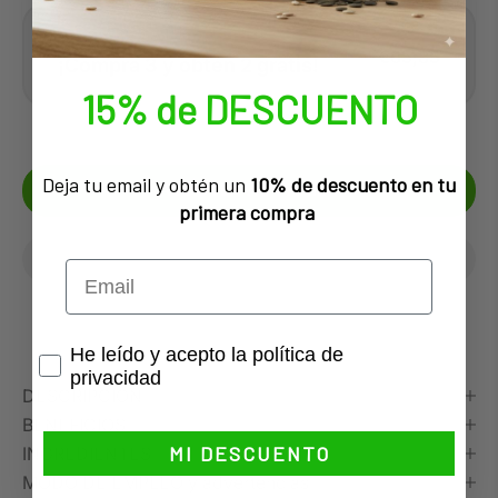
Mayor Ahorro
€65,85
¡Compra 3 y obtén 2 gratis!
€109,75
15% de DESCUENTO
Deja tu email y obtén un
10% de descuento en tu
AJOUTER AU PANIER
primera compra
Privacidad
He leído y acepto la política de
privacidad
DESCRIPCIÓN
BENEFICIOS
MI DESCUENTO
INGREDIENTES
MODO DE EMPLEO y advertencias