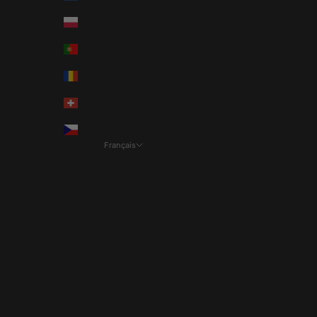
Pologne (EUR €)
Portugal (EUR €)
Roumanie (EUR €)
Suisse (EUR €)
Tchéquie (EUR €)
Français
Langue
Español
Deutsch
Français
Italiano
Português (portugal)
Nederlands