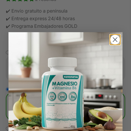
✔️ Envío gratuito a península
✔️ Entrega express 24/48 horas
✔️ Programa Embajadores GOLD
Oferta por tiempo limitado
1 Unidad
€21,95
Precio Estándar
Más Vendido
€43,90
¡Compra 2 y obtén 1 gratis!
€65,85