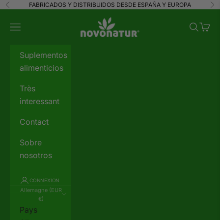
Passer au contenu
FABRICADOS Y DISTRIBUIDOS DESDE ESPAÑA Y EUROPA
Précédent
Su
novonatur
Menu
Recherc
Panie
Suplementos
alimenticios
Très
interessant
Contact
Sobre
nosotros
CONNEXION
Allemagne (EUR
€)
Pays