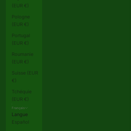
(EUR €)
Pologne
(EUR €)
Portugal
(EUR €)
Roumanie
(EUR €)
Suisse (EUR
€)
Tchéquie
(EUR €)
Français
Langue
Español