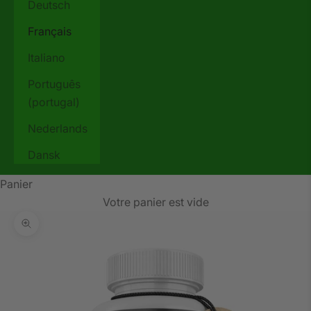
Deutsch
Français
Italiano
Português
(portugal)
Nederlands
Dansk
Panier
Votre panier est vide
Zoomer sur l'image