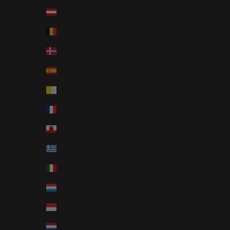
Autriche (EUR €)
Belgique (EUR €)
Danemark (EUR €)
Espagne (EUR €)
État de la Cité du Vatican (EUR €)
France (EUR €)
Gibraltar (EUR €)
Grèce (EUR €)
Italie (EUR €)
Luxembourg (EUR €)
Monaco (EUR €)
Pays-Bas (EUR €)